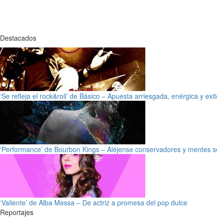
Destacados
‘Se refleja el rock&roll’ de Básico – Apuesta arriesgada, enérgica y exi
‘Performance’ de Bourbon Kings – Aléjense conservadores y mentes s
‘Valiente’ de Alba Messa – De actriz a promesa del pop dulce
Reportajes