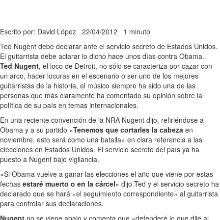
Escrito por: David López
22/04/2012
1 minuto
Ted Nugent debe declarar ante el servicio secreto de Estados Unidos.
El guitarrista debe aclarar lo dicho hace unos días contra Obama.
Ted Nugent
, el loco de Detroit, no sólo se caracteriza por cazar con
un arco, hacer locuras en el escenario o ser uno de los mejores
guitarristas de la historia, el músico siempre ha sido una de las
personas que más claramente ha comentado su opinión sobre la
política de su país en temas internacionales.
En una reciente convención de la NRA Nugent dijo, refiriéndose a
Obama y a su partido «
Tenemos que cortarles la cabeza
en
noviembre, esto será como una batalla» en clara referencia a las
elecciones en Estados Unidos. El servicio secreto del país ya ha
puesto a Nugent bajo vigilancia.
«Si Obama vuelve a ganar las elecciones el año que viene por estas
fechas
estaré muerto o en la cárcel
» dijo Ted y el servicio secreto ha
declarado que se hará «el seguimiento correspondiente» al guitarrista
para controlar sus declaraciones.
Nugent
no se viene abajo y comenta que «defenderé lo que dije al