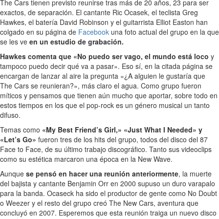
The Cars tienen previsto reunirse tras más de 20 años, 23 para ser
exactos, de separación. El cantante Ric Ocasek, el teclista Greg
Hawkes, el batería David Robinson y el guitarrista Elliot Easton han
colgado en su página de
Facebook
una foto actual del grupo en la que
se les ve
en un estudio de grabación.
Hawkes comenta que «No puedo ser vago, el mundo está loco
y
tampoco puedo decir qué va a pasar». Eso sí, en la citada página se
encargan de lanzar al aire la pregunta «¿A alguien le gustaría que
The Cars se reunieran?», más claro el agua. Como grupo fueron
míticos y pensamos que tienen aún mucho que aportar, sobre todo en
estos tiempos en los que el pop-rock es un género musical un tanto
difuso.
Temas como
«My Best Friend’s Girl,» «Just What I Needed» y
«Let’s Go»
fueron tres de los hits del grupo, todos del disco del 87
Face to Face, de su último trabajo discográfico. Tanto sus videoclips
como su estética marcaron una época en la New Wave.
Aunque
se pensó en hacer una reunión anteriormente
, la muerte
del bajista y cantante Benjamin Orr en 2000 supuso un duro varapalo
para la banda. Ocaseck ha sido el productor de gente como No Doubt
o Weezer y el resto del grupo creó The New Cars, aventura que
concluyó en 2007. Esperemos que esta reunión traiga un nuevo disco