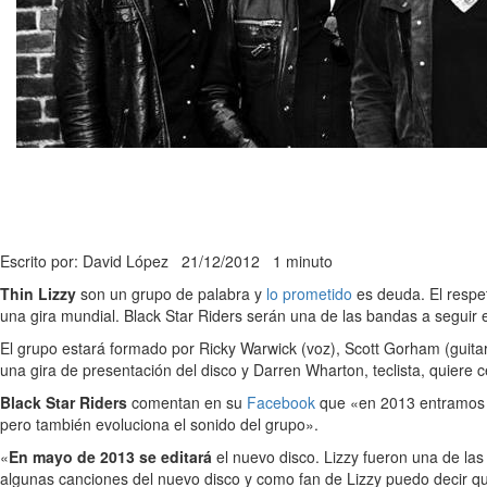
Escrito por: David López
21/12/2012
1 minuto
Thin Lizzy
son un grupo de palabra y
lo prometido
es deuda. El respet
una gira mundial. Black Star Riders serán una de las bandas a seguir
El grupo estará formado por Ricky Warwick (voz), Scott Gorham (guit
una gira de presentación del disco y Darren Wharton, teclista, quiere 
Black Star Riders
comentan en su
Facebook
que «en 2013 entramos en
pero también evoluciona el sonido del grupo».
«
En mayo de 2013 se editará
el nuevo disco. Lizzy fueron una de l
algunas canciones del nuevo disco y como fan de Lizzy puedo decir qu