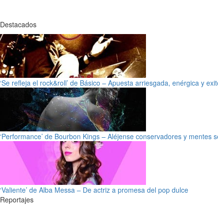
Destacados
‘Se refleja el rock&roll’ de Básico – Apuesta arriesgada, enérgica y exi
‘Performance’ de Bourbon Kings – Aléjense conservadores y mentes s
‘Valiente’ de Alba Messa – De actriz a promesa del pop dulce
Reportajes