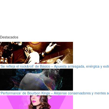
Destacados
‘Se refleja el rock&roll’ de Básico – Apuesta arriesgada, enérgica y exi
‘Performance’ de Bourbon Kings – Aléjense conservadores y mentes s