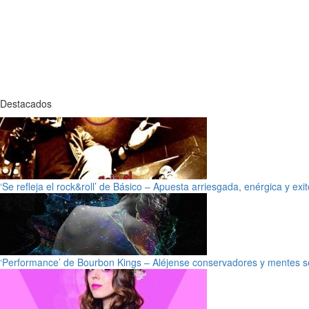
Destacados
‘Se refleja el rock&roll’ de Básico – Apuesta arriesgada, enérgica y exi
‘Performance’ de Bourbon Kings – Aléjense conservadores y mentes s