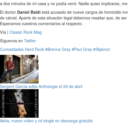
a dos minutos de mi casa y no podía venir. Nadie quiso implicarse, me
El doctor
Daniel Baldi
está acusado de nueve cargos de homicidio invol
de cárcel. Aparte de esta situación legal debemos resaltar que, de s
Esperamos vuestros comentarios al respecto.
Vía |
Classic Rock Mag
Síguenos en
Twitter
Curiosidades
Hard Rock
#Brenna Gray
#Paul Gray
#Slipknot
Sergent Garcia edita Anthologie el 29 de abril
Asha, nuevo vídeo y cd single en descarga gratuita