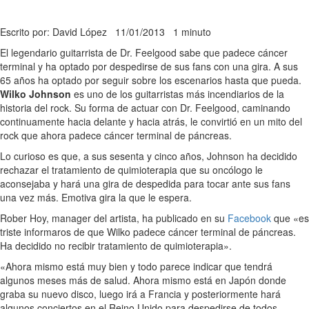
Escrito por: David López
11/01/2013
1 minuto
El legendario guitarrista de Dr. Feelgood sabe que padece cáncer
terminal y ha optado por despedirse de sus fans con una gira. A sus
65 años ha optado por seguir sobre los escenarios hasta que pueda.
Wilko Johnson
es uno de los guitarristas más incendiarios de la
historia del rock. Su forma de actuar con Dr. Feelgood, caminando
continuamente hacia delante y hacia atrás, le convirtió en un mito del
rock que ahora padece cáncer terminal de páncreas.
Lo curioso es que, a sus sesenta y cinco años, Johnson ha decidido
rechazar el tratamiento de quimioterapia que su oncólogo le
aconsejaba y hará una gira de despedida para tocar ante sus fans
una vez más. Emotiva gira la que le espera.
Rober Hoy, manager del artista, ha publicado en su
Facebook
que «es
triste informaros de que Wilko padece cáncer terminal de páncreas.
Ha decidido no recibir tratamiento de quimioterapia».
«Ahora mismo está muy bien y todo parece indicar que tendrá
algunos meses más de salud. Ahora mismo está en Japón donde
graba su nuevo disco, luego irá a Francia y posteriormente hará
algunos conciertos en el Reino Unido para despedirse de todos