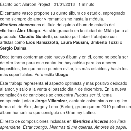
Escrito por: Alarcon Project
21/01/2013
1 minuto
El cantante vasco propone su quinto álbum de estudio, impregnado
como siempre de amor y romanticismo hasta la médula.
Mentiras sinceras
es el título del quinto álbum de estudio del
vitoriano
Álex Ubago
. Ha sido grabado en la ciudad de Milán junto al
productor
Claudio Guidetti
, conocido por haber trabajado con
artistas como
Eros Ramazzotti, Laura Pausini, Umberto Tozzi
o
Sergio Dalma
.
Doce temas conforman este nuevo álbum y en él, como no podía ser
de otra forma para este cantautor, hay cabida para los amores
imposibles, los que no se pueden evitar, los más estables y hasta los
más superficiales. Puro estilo
Ubago
.
Este trabajo representa el aspecto optimista y más positivo dedicado
al amor, y salió a la venta el pasado día 4 de diciembre. En la nueva
compilación de canciones se encuentra
Puedes ser tú
, tema
compuesto junto a
Jorge Villamizar
, cantante colombiano con quien
forma el trío Álex, Jorge y Lena (Burke), grupo que en 2010 publicó un
álbum homónimo que consiguió un Grammy Latino.
El resto de composiciones incluidas en
Mentiras sinceras
son
Para
aprenderte
,
Estar contigo
,
Mientras tú me quieras
,
Amores de papel
,