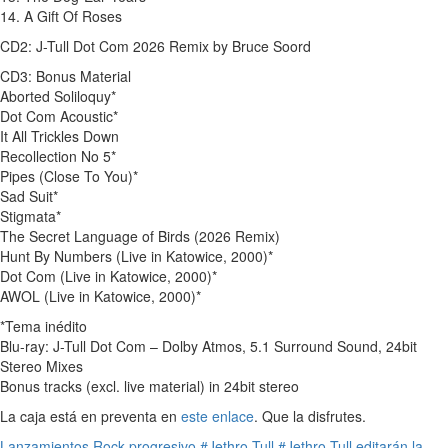
14. A Gift Of Roses
CD2: J-Tull Dot Com 2026 Remix by Bruce Soord
CD3: Bonus Material
Aborted Soliloquy*
Dot Com Acoustic*
It All Trickles Down
Recollection No 5*
Pipes (Close To You)*
Sad Suit*
Stigmata*
The Secret Language of Birds (2026 Remix)
Hunt By Numbers (Live in Katowice, 2000)*
Dot Com (Live in Katowice, 2000)*
AWOL (Live in Katowice, 2000)*
*Tema inédito
Blu-ray: J-Tull Dot Com – Dolby Atmos, 5.1 Surround Sound, 24bit
Stereo Mixes
Bonus tracks (excl. live material) in 24bit stereo
La caja está en preventa en
este enlace
. Que la disfrutes.
Lanzamientos
Rock progresivo
#Jethro Tull
#Jethro Tull editarán la