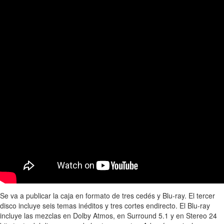
Se va a publicar la caja en formato de tres cedés y Blu-ray. El tercer
disco incluye seis temas inéditos y tres cortes endirecto. El Blu-ray
incluye las mezclas en Dolby Atmos, en Surround 5.1 y en Stereo 24