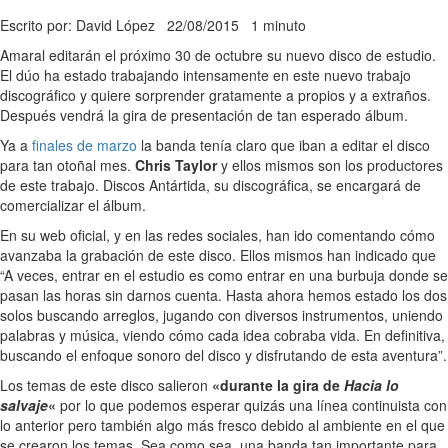
Escrito por: David López
22/08/2015
1 minuto
Amaral editarán el próximo 30 de octubre su nuevo disco de estudio.
El dúo ha estado trabajando intensamente en este nuevo trabajo
discográfico y quiere sorprender gratamente a propios y a extraños.
Después vendrá la gira de presentación de tan esperado álbum.
Ya a
finales de marzo
la banda tenía claro que iban a editar el disco
para tan otoñal mes.
Chris Taylor
y ellos mismos son los productores
de este trabajo. Discos Antártida, su discográfica, se encargará de
comercializar el álbum.
En su web oficial, y en las redes sociales, han ido comentando cómo
avanzaba la grabación de este disco. Ellos mismos han indicado que
“A veces, entrar en el estudio es como entrar en una burbuja donde se
pasan las horas sin darnos cuenta. Hasta ahora hemos estado los dos
solos buscando arreglos, jugando con diversos instrumentos, uniendo
palabras y música, viendo cómo cada idea cobraba vida. En definitiva,
buscando el enfoque sonoro del disco y disfrutando de esta aventura”.
Los temas de este disco salieron
«durante la gira de
Hacia lo
salvaje
«
por lo que podemos esperar quizás una línea continuista con
lo anterior pero también algo más fresco debido al ambiente en el que
se crearon los temas. Sea como sea, una banda tan importante para