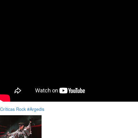
Críticas
Rock
#Argedis