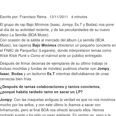
Escrito por: Francisco Reina
13/11/2011
4 minutos
El grupo de rap Bajo Mínimos (Isaac, Jompy, Es.T y Bodas) nos pone
al día de su actividad reciente, y de las peculiaridades de su nuevo
disco La Semilla (BOA Music).
Con ocasión de la salida al mercado del álbum
La semilla
(BOA
Music), los raperos
Bajo Mínimos
ofrecieron un pequeño concierto en
el FNAC de ParqueSur (Leganés), donde interpretaron temas como
Krick Krick Punk
o
Como el mármol
ante un público entregado.
Después de firmar decenas de ejemplares de su último trabajo (e
incluso mochilas y fundas de móviles) pudimos charlar con
Jompy
,
Isaac
,
Bodas
y un taciturno
Es.T
mientras disfrutábamos de unas
cervezas bien frías.
¿Después de tantas colaboraciones y tantos conciertos,
¿porqué habéis tardado tanto en sacar un LP?
Jompy
: Con las maquetas antiguas la verdad es que no nos movimos
mucho por los sellos, y con este último lo íbamos a sacar con
Inframundo, pero al final BOA nos ofreció lanzarlo ellos. Hemos
probado suerte y ha sido un paso adelante. En ventas no, pero a la