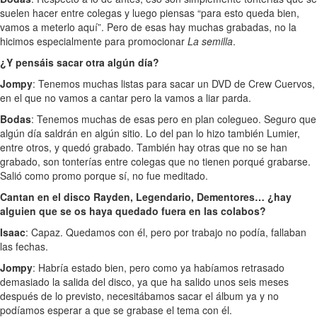
suelen hacer entre colegas y luego piensas “para esto queda bien,
vamos a meterlo aquí”. Pero de esas hay muchas grabadas, no la
hicimos especialmente para promocionar
La semilla
.
¿Y pensáis sacar otra algún día?
Jompy
: Tenemos muchas listas para sacar un DVD de Crew Cuervos,
en el que no vamos a cantar pero la vamos a liar parda.
Bodas
: Tenemos muchas de esas pero en plan colegueo. Seguro que
algún día saldrán en algún sitio. Lo del pan lo hizo también Lumier,
entre otros, y quedó grabado. También hay otras que no se han
grabado, son tonterías entre colegas que no tienen porqué grabarse.
Salió como promo porque sí, no fue meditado.
Cantan en el disco Rayden, Legendario, Dementores… ¿hay
alguien que se os haya quedado fuera en las colabos?
Isaac
: Capaz. Quedamos con él, pero por trabajo no podía, fallaban
las fechas.
Jompy
: Habría estado bien, pero como ya habíamos retrasado
demasiado la salida del disco, ya que ha salido unos seis meses
después de lo previsto, necesitábamos sacar el álbum ya y no
podíamos esperar a que se grabase el tema con él.