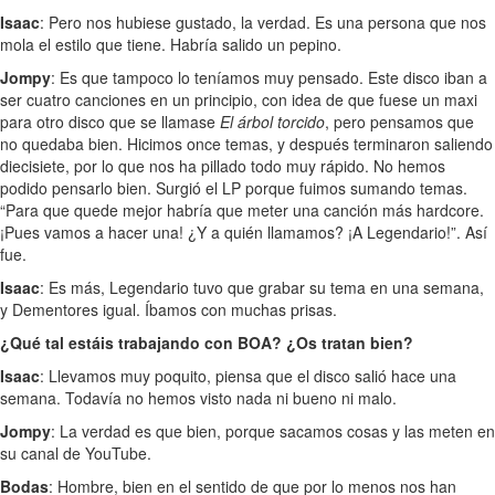
Isaac
: Pero nos hubiese gustado, la verdad. Es una persona que nos
mola el estilo que tiene. Habría salido un pepino.
Jompy
: Es que tampoco lo teníamos muy pensado. Este disco iban a
ser cuatro canciones en un principio, con idea de que fuese un maxi
para otro disco que se llamase
El árbol torcido
, pero pensamos que
no quedaba bien. Hicimos once temas, y después terminaron saliendo
diecisiete, por lo que nos ha pillado todo muy rápido. No hemos
podido pensarlo bien. Surgió el LP porque fuimos sumando temas.
“Para que quede mejor habría que meter una canción más hardcore.
¡Pues vamos a hacer una! ¿Y a quién llamamos? ¡A Legendario!”. Así
fue.
Isaac
: Es más, Legendario tuvo que grabar su tema en una semana,
y Dementores igual. Íbamos con muchas prisas.
¿Qué tal estáis trabajando con BOA? ¿Os tratan bien?
Isaac
: Llevamos muy poquito, piensa que el disco salió hace una
semana. Todavía no hemos visto nada ni bueno ni malo.
Jompy
: La verdad es que bien, porque sacamos cosas y las meten en
su canal de YouTube.
Bodas
: Hombre, bien en el sentido de que por lo menos nos han