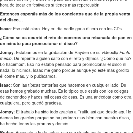
hora de tocar en festivales sí tienes más repercusión.
Entonces esperáis más de los conciertos que de la propia venta
del disco…
Isaac
: Eso está claro. Hoy en día nadie gana dinero con los CDs.
¿Cómo se os ocurrió el reto de comeros una rebanada de pan en
un minuto para promocionar el disco?
Jompy
: Estábamos en la grabación de Rayden de su videoclip
Punto
medio
. De repente alguien saltó con el reto y dijimos “¿Cómo que no?
Lo hacemos”. Eso no estaba pensado para promocionar el disco ni
nada: lo hicimos, Isaac me ganó porque aunque yo esté más gordito
él come más, y lo publicamos.
Isaac
: Son las típicas tonterías que hacemos en cualquier lado. De
esas hemos grabado muchas. Es lo típico que estás con los colegas
de cachondeo y haces mil cosas de esas. Es una anécdota como otra
cualquiera, pero quedó graciosa.
Jompy
: El trabajo ha sido todo gracias a Trafik, así que desde aquí le
damos las gracias porque se ha portado muy bien con nuestro disco,
ha hecho todas las promos y demás.
Bodas
: Respecto a lo de antes, eso son simplemente tonterías que se