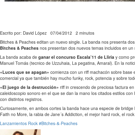
Escrito por: David López
07/04/2012
2 minutos
Bitches & Peaches editan un nuevo single. La banda nos presenta do
Bitches & Peaches
nos presentan dos nuevos temas incluidos en un 
La banda acaba de
ganar el concurso
Escala’11 de Lliria
y como pre
Manuel Tomás (tecnico de Uzzuhaia, La pegatina, Amaral). En la noti
«Luces que se apagan»
comienza con un riff machacón sobre base ele
comercial ya que también hay mucho funky, rock, potencia y sobre to
«El juego de la destrucción»
riff in crescendo de preciosa factura 
caleidoscopio sonoro en el que se dan la mano los citados estilos con
con distintos registros.
Curiosamente, en ambos cortes la banda hace una especie de bridge ha
Faith no More, la rabia de Jane´s Addiction, el mejor hard rock, el r
Lanzamientos
Rock
#Bitches-&-Peaches