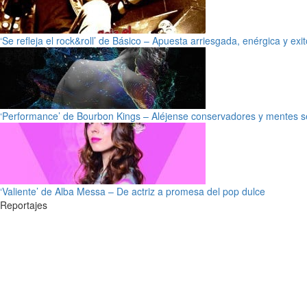
‘Se refleja el rock&roll’ de Básico – Apuesta arriesgada, enérgica y exi
‘Performance’ de Bourbon Kings – Aléjense conservadores y mentes s
‘Valiente’ de Alba Messa – De actriz a promesa del pop dulce
Reportajes