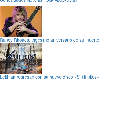
Randy Rhoads, trigésimo aniversario de su muerte
Leithian regresan con su nuevo disco «Sin límites»