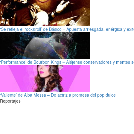
‘Se refleja el rock&roll’ de Básico – Apuesta arriesgada, enérgica y exi
‘Performance’ de Bourbon Kings – Aléjense conservadores y mentes s
‘Valiente’ de Alba Messa – De actriz a promesa del pop dulce
Reportajes