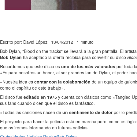
Escrito por: David López
13/04/2012
1 minuto
Bob Dylan, "Blood on the tracks" se llevará a la gran pantalla. El artist
Bob Dylan
ha aceptado la oferta recibida para convertir su disco
Bloo
Recordemos que este disco es
uno de los más valorados
por toda l
«Es para nosotros un honor, al ser grandes fan de Dylan, el poder hace
«Nuestra idea es
contar con la colaboración
de un equipo de guionis
como el espíritu de este trabajo».
El disco fue
editado en 1975
y cuenta con clásicos como «Tangled Up in
sus fans cuando dicen que el disco es fantástico.
«Todas las canciones nacen de
un sentimiento de dolor
por lo perdi
El proyecto para hacer la película está en marcha pero, como es lógi
que os iremos informando en futuras noticias.
Curiosidades
Noticias
Rock
#Bob-Dylan