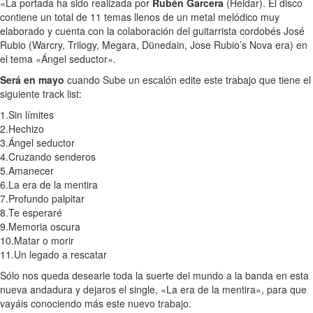
«La portada ha sido realizada por
Rubén Garcera
(Heldar). El disco
contiene un total de 11 temas llenos de un metal melódico muy
elaborado y cuenta con la colaboración del guitarrista cordobés José
Rubio (Warcry, Trilogy, Megara, Dünedain, Jose Rubio’s Nova era) en
el tema «Ángel seductor».
Será en mayo
cuando Sube un escalón edite este trabajo que tiene el
siguiente track list:
1.Sin límites
2.Hechizo
3.Ángel seductor
4.Cruzando senderos
5.Amanecer
6.La era de la mentira
7.Profundo palpitar
8.Te esperaré
9.Memoria oscura
10.Matar o morir
11.Un legado a rescatar
Sólo nos queda desearle toda la suerte del mundo a la banda en esta
nueva andadura y dejaros el single, «La era de la mentira», para que
vayáis conociendo más este nuevo trabajo.