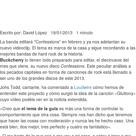
Escrito por: David López
19/01/2013
1 minuto
La banda editará "Confessions" en febrero y ya nos adelantan su
nuevo videoclip. El tema es marca de la casa y sigue recordando a las
mejores bandas de hard rock de la historia.
Buckcherry
lo tienen todo preparado para editar, el diecinueve del
mes que viene, su nuevo disco
Confessions
. Este peculiar análisis a
los pecados capitales en forma de canciones de rock está llamado a
ser uno de los grandes discos de este 2013.
Johs Todd, cantante, ha comentado a
Loudwire
cómo hemos de
entender este proyecto y cómo surgió la idea de la canción «Gluttony»
cuyo vídeo podéis ver en la noticia extendida.
«Creo que
el tema de la gula
es más una forma de controlar tu
comportamiento que otra cosa. Siempre nos han dicho que tenemos
que hacer las cosas con moderación y nunca les he hecho caso. Una
está bien, dos mejor, tres perfecto y cuatro es fantástico».
«O me harto de lo que sea o me voy a mi casa, o estoy a tope o me