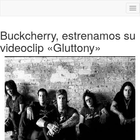
Des
nav
Buckcherry, estrenamos su
videoclip «Gluttony»