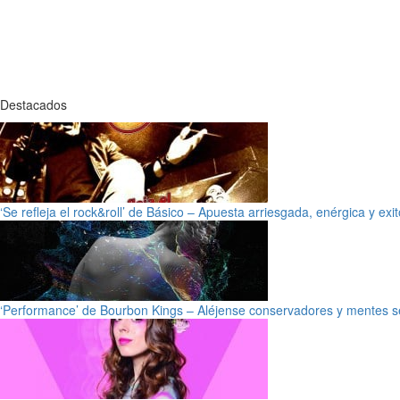
Destacados
‘Se refleja el rock&roll’ de Básico – Apuesta arriesgada, enérgica y exi
‘Performance’ de Bourbon Kings – Aléjense conservadores y mentes s