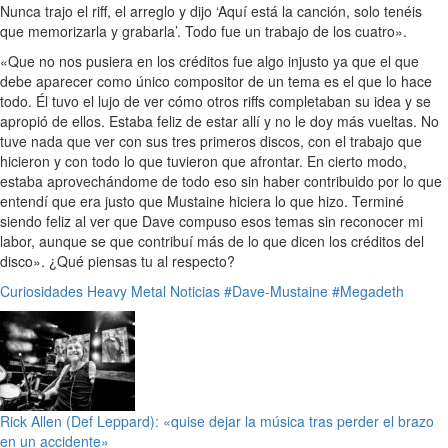
Nunca trajo el riff, el arreglo y dijo ‘Aquí está la canción, solo tenéis
que memorizarla y grabarla’. Todo fue un trabajo de los cuatro».
«Que no nos pusiera en los créditos fue algo injusto ya que el que
debe aparecer como único compositor de un tema es el que lo hace
todo. Él tuvo el lujo de ver cómo otros riffs completaban su idea y se
apropió de ellos. Estaba feliz de estar allí y no le doy más vueltas. No
tuve nada que ver con sus tres primeros discos, con el trabajo que
hicieron y con todo lo que tuvieron que afrontar. En cierto modo,
estaba aprovechándome de todo eso sin haber contribuido por lo que
entendí que era justo que Mustaine hiciera lo que hizo. Terminé
siendo feliz al ver que Dave compuso esos temas sin reconocer mi
labor, aunque se que contribuí más de lo que dicen los créditos del
disco». ¿Qué piensas tu al respecto?
Curiosidades
Heavy Metal
Noticias
#Dave-Mustaine
#Megadeth
Rick Allen (Def Leppard): «quise dejar la música tras perder el brazo
en un accidente»