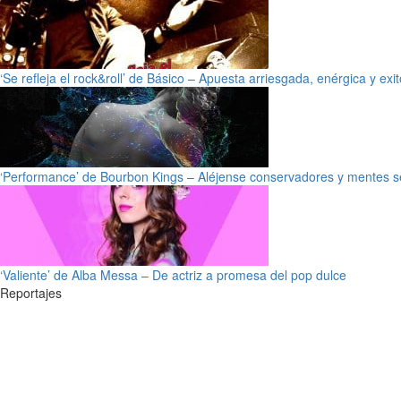
‘Se refleja el rock&roll’ de Básico – Apuesta arriesgada, enérgica y exi
‘Performance’ de Bourbon Kings – Aléjense conservadores y mentes s
‘Valiente’ de Alba Messa – De actriz a promesa del pop dulce
Reportajes