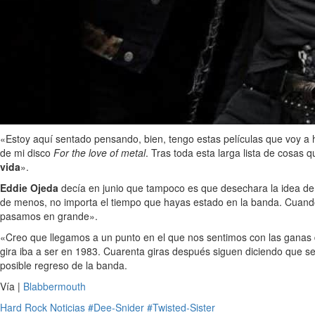
«Estoy aquí sentado pensando, bien, tengo estas películas que voy a 
de mi disco
For the love of metal
. Tras toda esta larga lista de cosas
vida
».
Eddie Ojeda
decía en junio que tampoco es que desechara la idea de
de menos, no importa el tiempo que hayas estado en la banda. Cuand
pasamos en grande».
«Creo que llegamos a un punto en el que nos sentimos con las ganas de
gira iba a ser en 1983. Cuarenta giras después siguen diciendo que s
posible regreso de la banda.
Vía |
Blabbermouth
Hard Rock
Noticias
#Dee-Snider
#Twisted-Sister