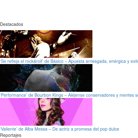
Destacados
‘Se refleja el rock&roll’ de Básico – Apuesta arriesgada, enérgica y exi
‘Performance’ de Bourbon Kings – Aléjense conservadores y mentes s
‘Valiente’ de Alba Messa – De actriz a promesa del pop dulce
Reportajes