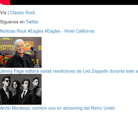
Vía |
Classic Rock
Síguenos en
Twitter
Noticias
Rock
#Eagles
#Eagles - Hotel California
Jimmy Page editará varias reediciones de Led Zeppelin durante este 
Arctic Monkeys, número uno en streaming del Reino Unido