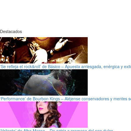
Destacados
‘Se refleja el rock&roll’ de Básico – Apuesta arriesgada, enérgica y exi
‘Performance’ de Bourbon Kings – Aléjense conservadores y mentes s
‘Valiente’ de Alba Messa – De actriz a promesa del pop dulce