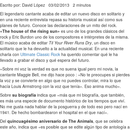
Escrito por: David López
03/02/2013
2 minutos
El legendario cantante acaba de editar un nuevo disco en solitario y
en una reciente entrevista repasa su historia musical así como sus
planes de futuro. Conoce las declaraciones de un mito del rock.
«The house of the rising sun»
es uno de los grandes clásicos del
rock y Eric Burdon uno de los compositores e intérpretes de la misma.
El músico acaba de editar
Til Your River Runs Dry
, un disco en
solitario que le ha devuelto a la actualidad musical. En una reciente
charla con
Ultimate Classic Rock
ha querido comentar qué le ha
llevado a grabar el disco y qué espera del futuro.
«Sobre mi voz la verdad es que no suena igual pero mi novia, la
cantante Maggie Bell, me dijo hace poco : «No te preocupes si pierdes
la voz y se convierte en algo que no puedes controlar, mira lo que
hacía Louis Armstrong con la voz que tenía». Eso anima mucho».
Sobre
su biografía
indica que «más que mi biografía, que también,
es más una especie de documento histórico de los tiempos que viví.
No me gusta nada hablar de la posguerra y de todo eso pero nací en
1941. De hecho bombardearon el hospital en el que nací».
Del
quincuagésimo aniversario de The Animals
, que se celebra
este año, indica que «es posible que se edite algún tipo de antología a