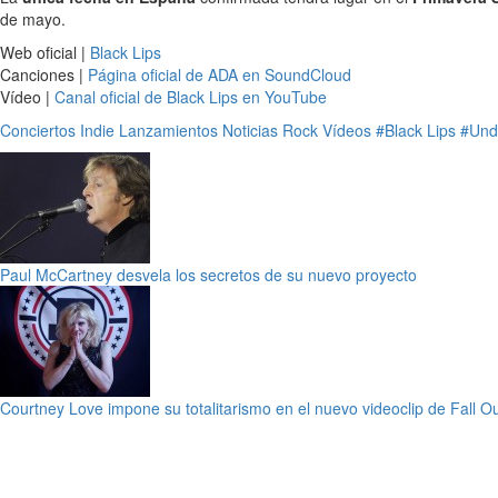
de mayo.
Web oficial |
Black Lips
Canciones |
Página oficial de ADA en SoundCloud
Vídeo |
Canal oficial de Black Lips en YouTube
Conciertos
Indie
Lanzamientos
Noticias
Rock
Vídeos
#Black Lips
#Und
Paul McCartney desvela los secretos de su nuevo proyecto
Courtney Love impone su totalitarismo en el nuevo videoclip de Fall O