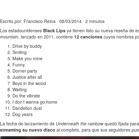
Escrito por: Francisco Reina
08/03/2014
2 minutos
Los estadounidenses
Black Lips
ya tienen listo su nueva reseña de e
mountain
, lanzado en 2011, contiene
12 canciones
cuyos nombres pod
Drive by buddy
Smiling
Make you mine
Funny
Dorner party
Justice after all
Boys in the wood
Waiting
Do the vibrate
I don’t wanna go home
Dandelion dust
Dog years
La fecha de lanzamiento de
Underneath the rainbow
quedó fijada para
streaming su nuevo disco
al completo, para que sus seguidores pued