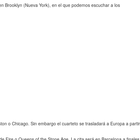
n Brooklyn (Nueva York), en el que podemos escuchar a los
on o Chicago. Sin embargo el cuarteto se trasladará a Europa a partir
de Fire o Queens of the Stone Age. La cita será en Barcelona a finales