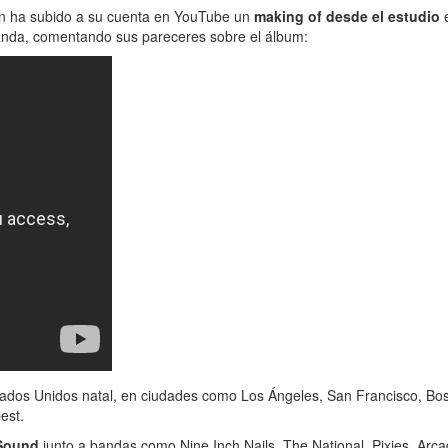
ón ha subido a su cuenta en YouTube un
making of desde el estudio
e
banda, comentando sus pareceres sobre el álbum:
ados Unidos natal, en ciudades como Los Ángeles, San Francisco, Bost
est.
 Sound
junto a bandas como Nine Inch Nails, The National, Pixies, Arca