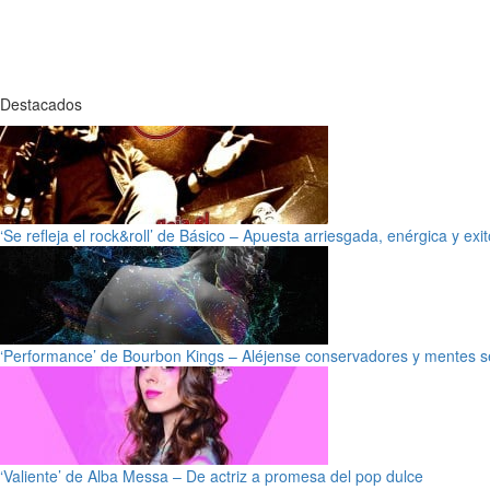
Destacados
‘Se refleja el rock&roll’ de Básico – Apuesta arriesgada, enérgica y exi
‘Performance’ de Bourbon Kings – Aléjense conservadores y mentes s
‘Valiente’ de Alba Messa – De actriz a promesa del pop dulce