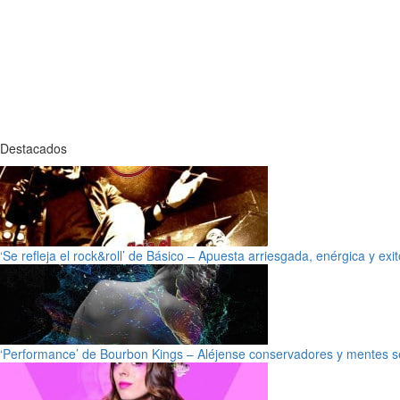
Destacados
‘Se refleja el rock&roll’ de Básico – Apuesta arriesgada, enérgica y exi
‘Performance’ de Bourbon Kings – Aléjense conservadores y mentes s