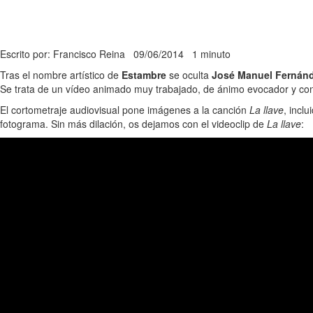
Escrito por: Francisco Reina
09/06/2014
1 minuto
Tras el nombre artístico de
Estambre
se oculta
José Manuel Fernán
Se trata de un vídeo animado muy trabajado, de ánimo evocador y con
El cortometraje audiovisual pone imágenes a la canción
La llave
, incl
fotograma. Sin más dilación, os dejamos con el videoclip de
La llave
: