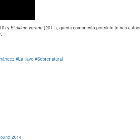
10) y
El último verano
(2011), queda compuesto por siete temas autoed
e
.
rnández
#La llave
#Sobrenatural
Sound 2014