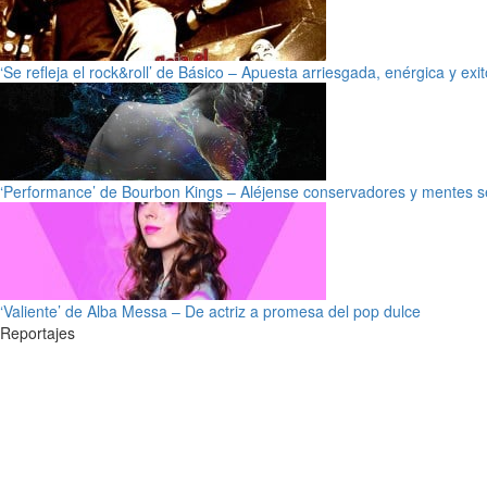
‘Se refleja el rock&roll’ de Básico – Apuesta arriesgada, enérgica y exi
‘Performance’ de Bourbon Kings – Aléjense conservadores y mentes s
‘Valiente’ de Alba Messa – De actriz a promesa del pop dulce
Reportajes