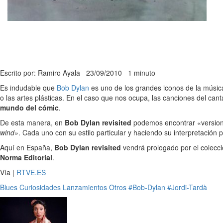
Escrito por: Ramiro Ayala
23/09/2010
1 minuto
Es indudable que
Bob Dylan
es uno de los grandes iconos de la música 
o las artes plásticas. En el caso que nos ocupa, las canciones del ca
mundo del cómic
.
De esta manera, en
Bob Dylan revisited
podemos encontrar «version
wind»
. Cada uno con su estilo particular y haciendo su interpretación p
Aquí en España,
Bob Dylan revisited
vendrá prologado por el colecci
Norma Editorial
.
Vía |
RTVE.ES
Blues
Curiosidades
Lanzamientos
Otros
#Bob-Dylan
#Jordi-Tardà