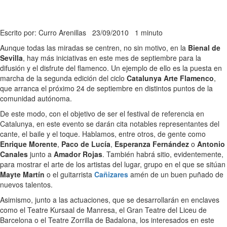
Escrito por: Curro Arenillas
23/09/2010
1 minuto
Aunque todas las miradas se centren, no sin motivo, en la
Bienal de
Sevilla
, hay más iniciativas en este mes de septiembre para la
difusión y el disfrute del flamenco. Un ejemplo de ello es la puesta en
marcha de la segunda edición del ciclo
Catalunya Arte Flamenco
,
que arranca el próximo 24 de septiembre en distintos puntos de la
comunidad autónoma.
De este modo, con el objetivo de ser el festival de referencia en
Catalunya, en este evento se darán cita notables representantes del
cante, el baile y el toque. Hablamos, entre otros, de gente como
Enrique Morente
,
Paco de Lucía
,
Esperanza Fernández
o
Antonio
Canales
junto a
Amador Rojas
. También habrá sitio, evidentemente,
para mostrar el arte de los artistas del lugar, grupo en el que se sitúan
Mayte Martín
o el guitarrista
Cañizares
amén de un buen puñado de
nuevos talentos.
Asimismo, junto a las actuaciones, que se desarrollarán en enclaves
como el Teatre Kursaal de Manresa, el Gran Teatre del Liceu de
Barcelona o el Teatre Zorrilla de Badalona, los interesados en este