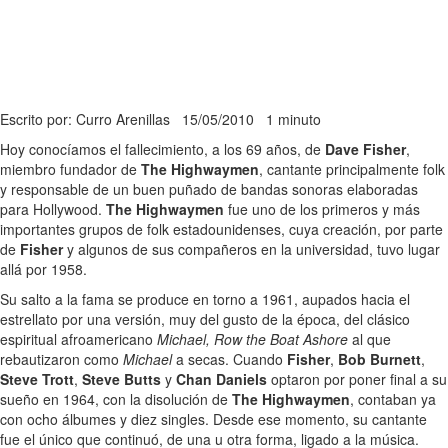
Escrito por: Curro Arenillas
15/05/2010
1 minuto
Hoy conocíamos el fallecimiento, a los 69 años, de
Dave Fisher
,
miembro fundador de
The Highwaymen
, cantante principalmente folk
y responsable de un buen puñado de bandas sonoras elaboradas
para Hollywood.
The Highwaymen
fue uno de los primeros y más
importantes grupos de folk estadounidenses, cuya creación, por parte
de
Fisher
y algunos de sus compañeros en la universidad, tuvo lugar
allá por 1958.
Su salto a la fama se produce en torno a 1961, aupados hacia el
estrellato por una versión, muy del gusto de la época, del clásico
espiritual afroamericano
Michael, Row the Boat Ashore
al que
rebautizaron como
Michael
a secas. Cuando
Fisher
,
Bob Burnett
,
Steve Trott
,
Steve Butts
y
Chan Daniels
optaron por poner final a su
sueño en 1964, con la disolución de
The Highwaymen
, contaban ya
con ocho álbumes y diez singles. Desde ese momento, su cantante
fue el único que continuó, de una u otra forma, ligado a la música.