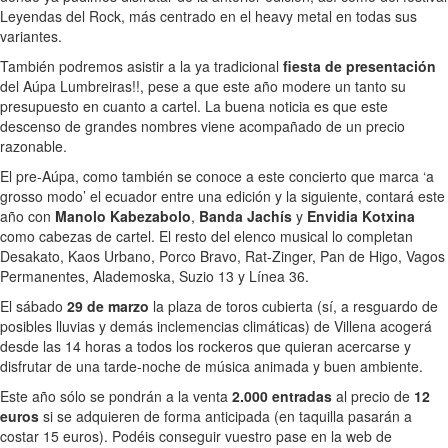
Leyendas del Rock, más centrado en el heavy metal en todas sus
variantes.
También podremos asistir a la ya tradicional
fiesta de presentación
del Aúpa Lumbreiras!!, pese a que este año modere un tanto su
presupuesto en cuanto a cartel. La buena noticia es que este
descenso de grandes nombres viene acompañado de un precio
razonable.
El pre-Aúpa, como también se conoce a este concierto que marca ‘a
grosso modo’ el ecuador entre una edición y la siguiente, contará este
año con
Manolo Kabezabolo
,
Banda Jachís
y
Envidia Kotxina
como cabezas de cartel. El resto del elenco musical lo completan
Desakato, Kaos Urbano, Porco Bravo, Rat-Zinger, Pan de Higo, Vagos
Permanentes, Alademoska, Suzio 13 y Línea 36.
El sábado
29 de marzo
la plaza de toros cubierta (sí, a resguardo de
posibles lluvias y demás inclemencias climáticas) de Villena acogerá
desde las 14 horas a todos los rockeros que quieran acercarse y
disfrutar de una tarde-noche de música animada y buen ambiente.
Este año sólo se pondrán a la venta
2.000 entradas
al precio de
12
euros
si se adquieren de forma anticipada (en taquilla pasarán a
costar 15 euros). Podéis conseguir vuestro pase en la web de