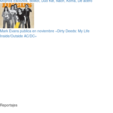
Mojinos Escozios, Boikot, Duo Kie, Nach, Koma, De acero
Mark Evans publica en noviembre «Dirty Deeds: My Life
Inside/Outside AC/DC»
Reportajes