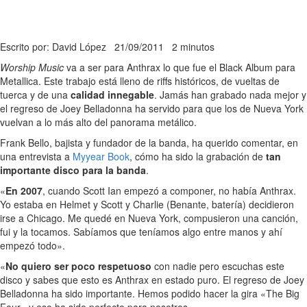
Escrito por: David López
21/09/2011
2 minutos
Worship Music
va a ser para Anthrax lo que fue el Black Album para
Metallica. Este trabajo está lleno de riffs históricos, de vueltas de
tuerca y de una
calidad innegable
. Jamás han grabado nada mejor y
el regreso de Joey Belladonna ha servido para que los de Nueva York
vuelvan a lo más alto del panorama metálico.
Frank Bello, bajista y fundador de la banda, ha querido comentar, en
una entrevista a
Myyear Book
, cómo ha sido la grabación de
tan
importante disco para la banda
.
«
En 2007
, cuando Scott Ian empezó a componer, no había Anthrax.
Yo estaba en Helmet y Scott y Charlie (Benante, batería) decidieron
irse a Chicago. Me quedé en Nueva York, compusieron una canción,
fui y la tocamos. Sabíamos que teníamos algo entre manos y ahí
empezó todo».
«
No quiero ser poco respetuoso
con nadie pero escuchas este
disco y sabes que esto es Anthrax en estado puro. El regreso de Joey
Belladonna ha sido importante. Hemos podido hacer la gira «The Big
Four» y eso ha sido perfecto para nosotros».