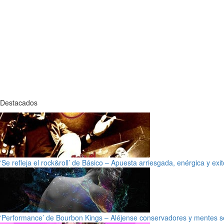
Destacados
‘Se refleja el rock&roll’ de Básico – Apuesta arriesgada, enérgica y exi
‘Performance’ de Bourbon Kings – Aléjense conservadores y mentes s