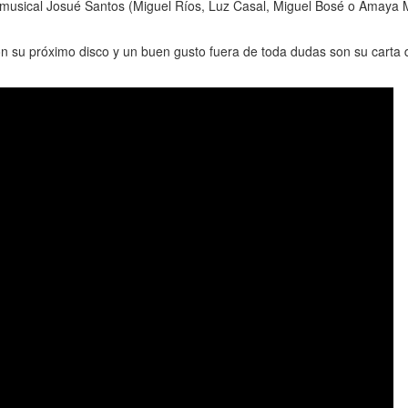
r musical Josué Santos (Miguel Ríos, Luz Casal, Miguel Bosé o Amaya 
n su próximo disco y un buen gusto fuera de toda dudas son su carta d