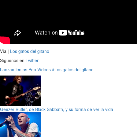
Vía |
Los gatos del gitano
Síguenos en
Twitter
Lanzamientos
Pop
Vídeos
#Los gatos del gitano
Geezer Butler, de Black Sabbath, y su forma de ver la vida