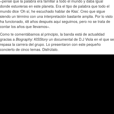
«pensé que la palabra era familiar a todo el mundo y daba igual
donde estuvieras en este planeta. Era el tipo de palabra que todo el
mundo dice ‘Oh sí, he escuchado hablar de Kiss’. Creo que sigue
siendo un término con una interpretación bastante amplia. Por lo visto
ha funcionado, 48 años después aquí seguimos, pero no se trata de
contar los años que llevamos».
Como te comentábamos al principio, la banda está de actualidad
gracias a
Biography: KISStory
un documental de D.J Viola en el que se
repasa la carrera del grupo. Lo presentaron con este pequeño
concierto de cinco temas. Disfrútalo.