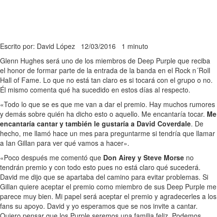
Escrito por: David López
12/03/2016
1 minuto
Glenn Hughes será uno de los miembros de Deep Purple que reciba
el honor de formar parte de la entrada de la banda en el Rock n´Roll
Hall of Fame. Lo que no está tan claro es si tocará con el grupo o no.
Él mismo comenta qué ha sucedido en estos días al respecto.
«Todo lo que se es que me van a dar el premio. Hay muchos rumores
y demás sobre quién ha dicho esto o aquello. Me encantaría tocar.
Me
encantaría cantar y también le gustaría a David Coverdale
. De
hecho, me llamó hace un mes para preguntarme si tendría que llamar
a Ian Gillan para ver qué vamos a hacer».
«Poco después me comentó que
Don Airey y Steve Morse
no
tendrán premio y con todo esto pues no está claro qué sucederá.
David me dijo que se apartaba del camino para evitar problemas. Si
Gillan quiere aceptar el premio como miembro de sus Deep Purple me
parece muy bien. Mi papel será aceptar el premio y agradecerles a los
fans su apoyo. David y yo esperamos que se nos invite a cantar.
Quiero pensar que los Purple seremos una familia feliz. Podemos