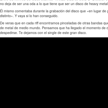
no deja de ser una oda a lo que tiene que ser un disco de heavy metal
Él mismo comentaba durante la grabación del disco que «en lugar de g
distinto». Y vaya si lo han conseguido.
De veras que en cada riff encontramos pinceladas de otras bandas q
de metal de medio mundo. Pensamos que ha llegado el momento de dar e
despedirse. Te dejamos con el single de este gran disco.