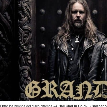
Entre los himnos del disco citamos
«A Hall Clad in Cold», «Brother 