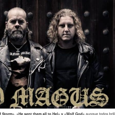
of Storm», «He sent them all to Hel» y «Wolf God»
aunque todos brill