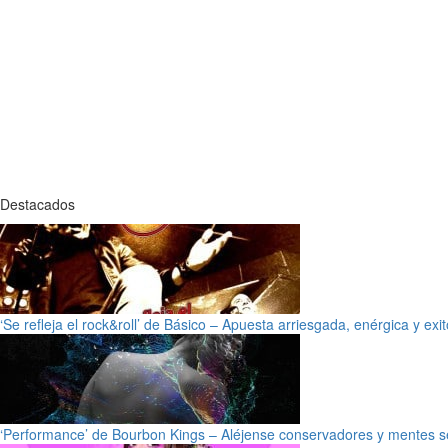
Destacados
‘Se refleja el rock&roll’ de Básico – Apuesta arriesgada, enérgica y exi
‘Performance’ de Bourbon Kings – Aléjense conservadores y mentes s