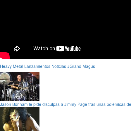
Heavy Metal
Lanzamientos
Noticias
#Grand Magus
Jason Bonham le pide disculpas a Jimmy Page tras unas polémicas de