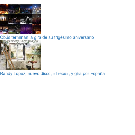
Obús terminan la gira de su trigésimo aniversario
Randy López, nuevo disco, «Trece», y gira por España