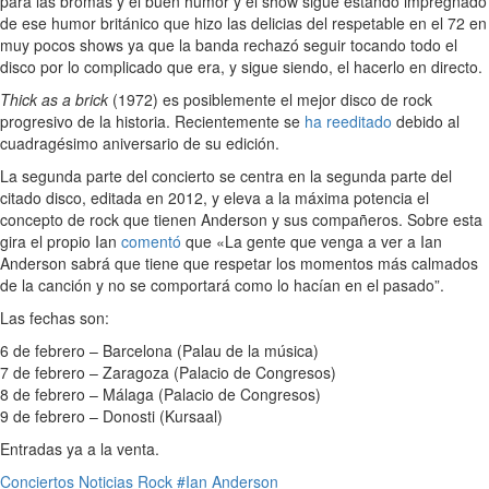
para las bromas y el buen humor y el show sigue estando impregnado
de ese humor británico que hizo las delicias del respetable en el 72 en
muy pocos shows ya que la banda rechazó seguir tocando todo el
disco por lo complicado que era, y sigue siendo, el hacerlo en directo.
Thick as a brick
(1972) es posiblemente el mejor disco de rock
progresivo de la historia. Recientemente se
ha reeditado
debido al
cuadragésimo aniversario de su edición.
La segunda parte del concierto se centra en la segunda parte del
citado disco, editada en 2012, y eleva a la máxima potencia el
concepto de rock que tienen Anderson y sus compañeros. Sobre esta
gira el propio Ian
comentó
que «La gente que venga a ver a Ian
Anderson sabrá que tiene que respetar los momentos más calmados
de la canción y no se comportará como lo hacían en el pasado”.
Las fechas son:
6 de febrero – Barcelona (Palau de la música)
7 de febrero – Zaragoza (Palacio de Congresos)
8 de febrero – Málaga (Palacio de Congresos)
9 de febrero – Donosti (Kursaal)
Entradas ya a la venta.
Conciertos
Noticias
Rock
#Ian Anderson