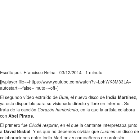
Escrito por: Francisco Reina
03/12/2014
1 minuto
[jwplayer file=»https://www.youtube.com/watch?v=LohWK3M33LA»
autostart=»false» mute=»off»]
El segundo vídeo extraído de
Dual
, el nuevo disco de
India Martínez
,
ya está disponible para su visionado directo y libre en Internet. Se
trata de la canción
Corazón hambriento
, en la que la artista colabora
con
Abel Pintos
.
El primero fue
Olvidé respirar
, en el que la cantante interpretaba junto
a
David Bisbal
. Y es que no debemos olvidar que
Dual
es un disco de
colaboraciones entre India Martínez y compañeros de profesión.