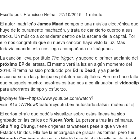
Escrito por: Francisco Reina
27/10/2015
1 minuto
El autor madrileño
James Maad
compone una música electrónica que
huye de lo puramente machacón, y trata de dar cierto cuerpo a sus
tracks. Un músico a considerar dentro de la escena de la capital. Por
ello nos congratula que su nueva canción haya visto la luz. Más
todavía cuando ésta nos llega acompañada de imágenes.
La canción lleva por título
The trigger
, y supone el primer adelanto del
próximo EP
del artista. El mismo verá la luz en algún momento del
2016. El tema ha sido producido por
Ed Is Dead
, y ya puede
escucharse en las principales plataformas digitales. Pero no hace falta
que busquéis mucho: nosotros os traemos a continuación el
videoclip
para ahorraros tiempo y esfuerzo.
[jwplayer file=»https://www.youtube.com/watch?
v=e_K1aDW7Rdw&feature=youtu.be» autostart=»false» mute=»off»]
El cortometraje que podéis visualizar sobre estas líneas ha sido
grabado en las calles de
Nueva York
. La persona tras las cámaras,
Shu Ying Chung
, tiene orígenes taiwaneses pese a que vive en
Estados Unidos. Ella fue la encargada de grabar las tomas, pero fue
Eduardo Ovejero
quien ya en Madrid montó el videoclip hasta dar el