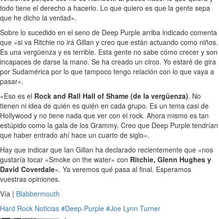
todo tiene el derecho a hacerlo. Lo que quiero es que la gente sepa
que he dicho la verdad».
Sobre lo sucedido en el seno de Deep Purple arriba indicado comenta
que «si va Ritchie no irá Gillan y creo que están actuando como niños.
Es una vergüenza y es terrible. Esta gente no sabe cómo crecer y son
incapaces de darse la mano. Se ha creado un circo. Yo estaré de gira
por Sudamérica por lo que tampoco tengo relación con lo que vaya a
pasar».
«Eso es el
Rock and Rall Hall of Shame (de la vergüenza)
. No
tienen ni idea de quién es quién en cada grupo. Es un tema casi de
Hollywood y no tiene nada que ver con el rock. Ahora mismo es tan
estúpido como la gala de los Grammy. Creo que Deep Purple tendrían
que haber entrado ahí hace un cuarto de siglo».
Hay que indicar que Ian Gillan ha declarado recientemente que «nos
gustaría tocar «Smoke on the water» con
Ritchie, Glenn Hughes y
David Coverdale
«. Ya veremos qué pasa al final. Esperamos
vuestras opiniones.
Vía |
Blabbermouth
Hard Rock
Noticias
#Deep-Purple
#Joe Lynn Turner