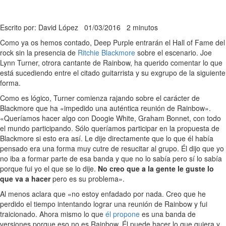
Escrito por: David López
01/03/2016
2 minutos
Como ya os hemos contado, Deep Purple entrarán el Hall of Fame del
rock sin la presencia de
Ritchie Blackmore
sobre el escenario. Joe
Lynn Turner, otrora cantante de Rainbow, ha querido comentar lo que
está sucediendo entre el citado guitarrista y su exgrupo de la siguiente
forma.
Como es lógico, Turner comienza rajando sobre el carácter de
Blackmore que ha «impedido una auténtica reunión de Rainbow».
«Queríamos hacer algo con Doogie White, Graham Bonnet, con todo
el mundo participando. Sólo queríamos participar en la propuesta de
Blackmore si esto era así. Le dije directamente que lo que él había
pensado era una forma muy cutre de resucitar al grupo. Él dijo que yo
no iba a formar parte de esa banda y que no lo sabía pero sí lo sabía
porque fui yo el que se lo dije.
No creo que a la gente le guste lo
que va a hacer
pero es su problema».
Al menos aclara que «no estoy enfadado por nada. Creo que he
perdido el tiempo intentando lograr una reunión de Rainbow y fui
traicionado. Ahora mismo lo que
él propone
es una banda de
versiones porque eso no es Rainbow. Él puede hacer lo que quiera y