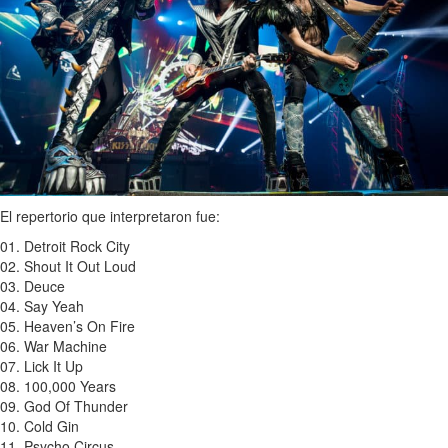
El repertorio que interpretaron fue:
01. Detroit Rock City
02. Shout It Out Loud
03. Deuce
04. Say Yeah
05. Heaven’s On Fire
06. War Machine
07. Lick It Up
08. 100,000 Years
09. God Of Thunder
10. Cold Gin
11. Psycho Circus