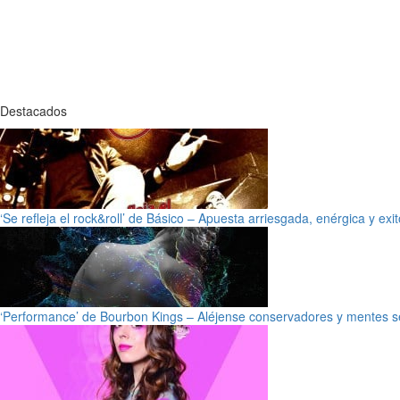
Destacados
‘Se refleja el rock&roll’ de Básico – Apuesta arriesgada, enérgica y exi
‘Performance’ de Bourbon Kings – Aléjense conservadores y mentes s