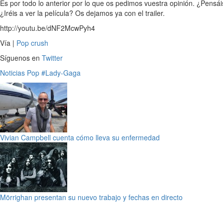
Es por todo lo anterior por lo que os pedimos vuestra opinión. ¿Pensá
¿Iréis a ver la película? Os dejamos ya con el trailer.
http://youtu.be/dNF2McwPyh4
Vía |
Pop crush
Síguenos en
Twitter
Noticias
Pop
#Lady-Gaga
Vivian Campbell cuenta cómo lleva su enfermedad
Mörrighan presentan su nuevo trabajo y fechas en directo