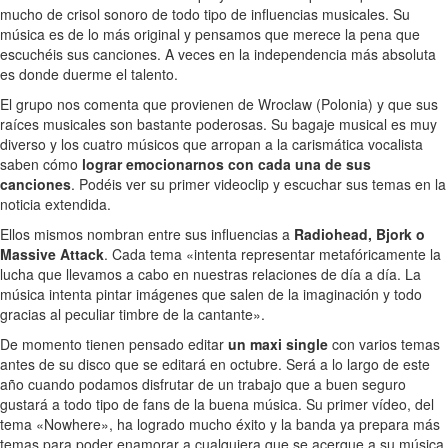
mucho de crisol sonoro de todo tipo de influencias musicales. Su
música es de lo más original y pensamos que merece la pena que
escuchéis sus canciones. A veces en la independencia más absoluta
es donde duerme el talento.
El grupo nos comenta que provienen de Wroclaw (Polonia) y que sus
raíces musicales son bastante poderosas. Su bagaje musical es muy
diverso y los cuatro músicos que arropan a la carismática vocalista
saben cómo
lograr emocionarnos con cada una de sus
canciones
. Podéis ver su primer videoclip y escuchar sus temas en la
noticia extendida.
Ellos mismos nombran entre sus influencias a
Radiohead, Bjork o
Massive Attack
. Cada tema «intenta representar metafóricamente la
lucha que llevamos a cabo en nuestras relaciones de día a día. La
música intenta pintar imágenes que salen de la imaginación y todo
gracias al peculiar timbre de la cantante».
De momento tienen pensado editar
un maxi single
con varios temas
antes de su disco que se editará en octubre. Será a lo largo de este
año cuando podamos disfrutar de un trabajo que a buen seguro
gustará a todo tipo de fans de la buena música. Su primer vídeo, del
tema «Nowhere», ha logrado mucho éxito y la banda ya prepara más
temas para poder enamorar a cualquiera que se acerque a su música.