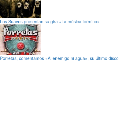
Los Suaves presentan su gira «La música termina»
Porretas, comentamos «Al enemigo ni agua», su último disco