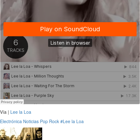
Vía |
Lee la Loa
Electrónica
Noticias
Pop
Rock
#Lee la Loa