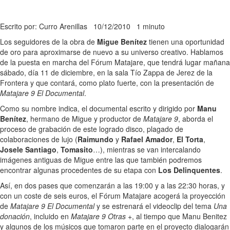
Escrito por: Curro Arenillas
10/12/2010
1 minuto
Los seguidores de la obra de
Migue Benítez
tienen una oportunidad
de oro para aproximarse de nuevo a su universo creativo. Hablamos
de la puesta en marcha del Fórum Matajare, que tendrá lugar mañana
sábado, día 11 de diciembre, en la sala Tío Zappa de Jerez de la
Frontera y que contará, como plato fuerte, con la presentación de
Matajare 9 El Documental
.
Como su nombre indica, el documental escrito y dirigido por
Manu
Benítez
, hermano de Migue y productor de
Matajare 9
, aborda el
proceso de grabación de este logrado disco, plagado de
colaboraciones de lujo (
Raimundo
y
Rafael Amador
,
El Torta
,
Josele Santiago
,
Tomasito
…), mientras se van intercalando
imágenes antiguas de Migue entre las que también podremos
encontrar algunas procedentes de su etapa con
Los Delinquentes
.
Así, en dos pases que comenzarán a las 19:00 y a las 22:30 horas, y
con un coste de seis euros, el Fórum Matajare acogerá la proyección
de
Matajare 9 El Documental
y se estrenará el videoclip del tema
Una
donación
, incluido en
Matajare 9 Otras +
, al tiempo que Manu Benitez
y algunos de los músicos que tomaron parte en el proyecto dialogarán