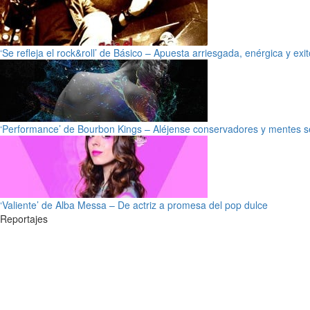
‘Se refleja el rock&roll’ de Básico – Apuesta arriesgada, enérgica y exi
‘Performance’ de Bourbon Kings – Aléjense conservadores y mentes s
‘Valiente’ de Alba Messa – De actriz a promesa del pop dulce
Reportajes