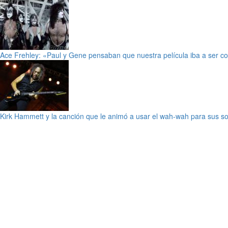
Ace Frehley: «Paul y Gene pensaban que nuestra película iba a ser co
Kirk Hammett y la canción que le animó a usar el wah-wah para sus so