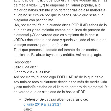
autoridad de músico que toca el clarinete «desde hace más
de media vida» (¿?) te empeñas en llamar popular, a lo
mejor opinabas distinto y no defenderías de esa manera a
quien no se explica por qué lo haces, salvo que seas tú el
plagiador con psedónimo.
¡Ah, por cierto! Ya que cuando dices POPULAR sabes de lo
que hablas y esa melodía estaba en el libro de primero de
elemental («Y de verdad que es simplona de la hostia
xDDD») documenta ese dato y queda zanjado el asunto de
la mejor manera para tu defendido
Tú si que pareces el tomate del tomate de los medios
musicales. Palabras tuyas; doy crédito. Así no es plagio.
Responder
Jairo Ejea dice:
6 enero 2017 a las 0:41
Ah! por cierto, cuando digo POPULAR sé de lo que hablo,
soy músico toco el clarinete desde hace más de media vida
y esa melodía estaba en el libro de primero de elemental. Y
de verdad que es simplona de la hostia xDDD
Defensor de causas digamos raras
dice:
6 junio 2019 a las 23:27
Jairo: