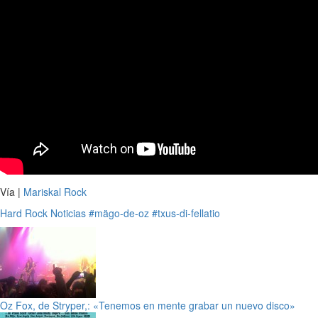
Vía |
Mariskal Rock
Hard Rock
Noticias
#mägo-de-oz
#txus-di-fellatio
Oz Fox, de Stryper,: «Tenemos en mente grabar un nuevo disco»