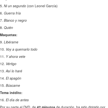
5.
Ni un segundo
(con Leonel García)
6.
Guerra fría
7.
Blanco y negro
8.
Quién
Maquetas:
9.
Libérame
10.
Voy a quemarlo todo
11.
Y ahora vete
12.
Vértigo
13.
Así lo haré
14.
El apagón
15.
Búscame
Tema inédito:
16.
El día de antes
Por su parte el DVD, de
42 minutos
de duración, ha sido dirigido por