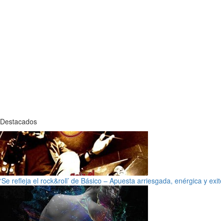
Destacados
‘Se refleja el rock&roll’ de Básico – Apuesta arriesgada, enérgica y exi