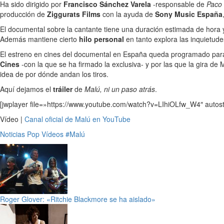
Ha sido dirigido por
Francisco Sánchez Varela
-responsable de
Paco 
producción de
Ziggurats Films
con la ayuda de
Sony Music España
El documental sobre la cantante tiene una duración estimada de hora y m
Además mantiene cierto
hilo personal
en tanto explora las inquietud
El estreno en cines del documental en España queda programado par
Cines
-con la que se ha firmado la exclusiva- y por las que la gira de
idea de por dónde andan los tiros.
Aquí dejamos el
tráiler
de
Malú, ni un paso atrás
.
[jwplayer file=»https://www.youtube.com/watch?v=LIhiOLfw_W4″ autost
Vídeo |
Canal oficial de Malú en YouTube
Noticias
Pop
Vídeos
#Malú
Roger Glover: «Ritchie Blackmore se ha aislado»