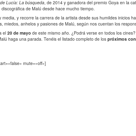
de Lucía: La búsqueda
, de 2014 y ganadora del premio Goya en la ca
, discográfica de Malú desde hace mucho tiempo.
edia, y recorre la carrera de la artista desde sus humildes inicios has
es, miedos, anhelos y pasiones de Malú, según nos cuentan los responsa
a el
20 de mayo
de este mismo año. ¿Podrá verse en todos los cines? 
 Malú haga una parada. Tenéis el listado completo de los
próximos con
art=»false» mute=»off»]