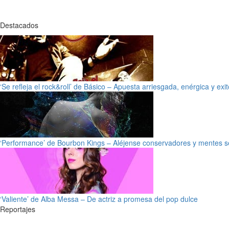
Destacados
‘Se refleja el rock&roll’ de Básico – Apuesta arriesgada, enérgica y exi
‘Performance’ de Bourbon Kings – Aléjense conservadores y mentes s
‘Valiente’ de Alba Messa – De actriz a promesa del pop dulce
Reportajes