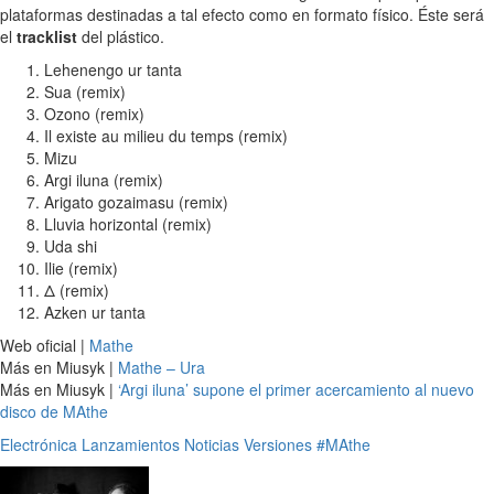
plataformas destinadas a tal efecto como en formato físico. Éste será
el
tracklist
del plástico.
Lehenengo ur tanta
Sua (remix)
Ozono (remix)
Il existe au milieu du temps (remix)
Mizu
Argi iluna (remix)
Arigato gozaimasu (remix)
Lluvia horizontal (remix)
Uda shi
Ilie (remix)
Δ (remix)
Azken ur tanta
Web oficial |
Mathe
Más en Miusyk |
Mathe – Ura
Más en Miusyk |
‘Argi iluna’ supone el primer acercamiento al nuevo
disco de MAthe
Electrónica
Lanzamientos
Noticias
Versiones
#MAthe