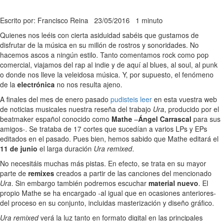
Escrito por: Francisco Reina
23/05/2016
1 minuto
Quienes nos leéis con cierta asiduidad sabéis que gustamos de
disfrutar de la música en su millón de rostros y sonoridades. No
hacemos ascos a ningún estilo. Tanto comentamos rock como pop
comercial, viajamos del rap al indie y de aquí al blues, al soul, al punk
o donde nos lleve la veleidosa música. Y, por supuesto, el fenómeno
de la
electrónica
no nos resulta ajeno.
A finales del mes de enero pasado
pudisteis leer
en esta vuestra web
de noticias musicales nuestra reseña del trabajo
Ura
, producido por el
beatmaker español conocido como
Mathe
–
Ángel Carrascal
para sus
amigos-. Se trataba de 17 cortes que sucedían a varios LPs y EPs
editados en el pasado. Pues bien, hemos sabido que Mathe editará el
11 de junio
el larga duración
Ura remixed
.
No necesitáis muchas más pistas. En efecto, se trata en su mayor
parte de
remixes
creados a partir de las canciones del mencionado
Ura
. Sin embargo también podremos escuchar
material nuevo
. El
propio Mathe se ha encargado -al igual que en ocasiones anteriores-
del proceso en su conjunto, incluidas masterización y diseño gráfico.
Ura remixed
verá la luz tanto en formato digital en las principales