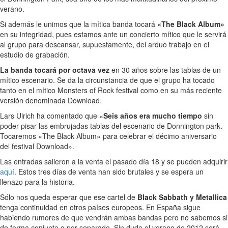
verano.
Si además le unimos que la mítica banda tocará
«The Black Album»
en su integridad, pues estamos ante un concierto mítico que le servirá
al grupo para descansar, supuestamente, del arduo trabajo en el
estudio de grabación.
La banda tocará por octava vez
en 30 años sobre las tablas de un
mítico escenario. Se da la circunstancia de que el grupo ha tocado
tanto en el mítico Monsters of Rock festival como en su más reciente
versión denominada Download.
Lars Ulrich ha comentado que «
Seis años era mucho tiempo
sin
poder pisar las embrujadas tablas del escenario de Donnington park.
Tocaremos «The Black Album» para celebrar el décimo aniversario
del festival Download».
Las entradas salieron a la venta el pasado día 18 y se pueden adquirir
aquí
. Estos tres días de venta han sido brutales y se espera un
llenazo para la historia.
Sólo nos queda esperar que ese cartel de
Black Sabbath y Metallica
tenga continuidad en otros países europeos. En España sigue
habiendo rumores de que vendrán ambas bandas pero no sabemos si
de forma conjunta o por separado. Sin duda el verano de 2012 será