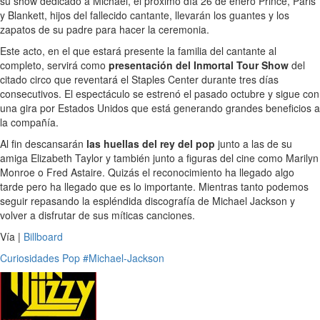
su show dedicado a Michael, el próximo día 26 de enero Prince, Paris
y Blankett, hijos del fallecido cantante, llevarán los guantes y los
zapatos de su padre para hacer la ceremonia.
Este acto, en el que estará presente la familia del cantante al
completo, servirá como
presentación del Inmortal Tour Show
del
citado circo que reventará el Staples Center durante tres días
consecutivos. El espectáculo se estrenó el pasado octubre y sigue con
una gira por Estados Unidos que está generando grandes beneficios a
la compañía.
Al fin descansarán
las huellas del rey del pop
junto a las de su
amiga Elizabeth Taylor y también junto a figuras del cine como Marilyn
Monroe o Fred Astaire. Quizás el reconocimiento ha llegado algo
tarde pero ha llegado que es lo importante. Mientras tanto podemos
seguir repasando la espléndida discografía de Michael Jackson y
volver a disfrutar de sus míticas canciones.
Vía |
Billboard
Curiosidades
Pop
#Michael-Jackson