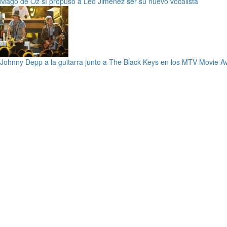
Mägo de Oz sí propuso a Leo Jiménez ser su nuevo vocalista
Johnny Depp a la guitarra junto a The Black Keys en los MTV Movie 