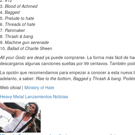
2.
912
3.
Blood of Achmed
4.
Bagged
5.
Prelude to hate
6.
Threads of hate
7.
Painmaker
8.
Thrash & bang
9.
Machine gun serenade
10.
Ballad of Charlie Sheen
All your Godz are dead
ya puede comprarse. La forma más fácil de hac
descargaros algunas canciones sueltas por 99 centavos. También podé
La opción que recomendamos para empezar a conocer a esta nueva ban
adelanto, a saber:
Rise to the bottom
,
Bagged
y
Thrash & bang
. Podéi
Web oficial |
Ministry of Hate
Heavy Metal
Lanzamientos
Noticias