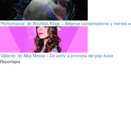
‘Performance’ de Bourbon Kings – Aléjense conservadores y mentes s
‘Valiente’ de Alba Messa – De actriz a promesa del pop dulce
Reportajes