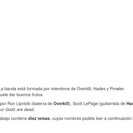
 La banda está formada por miembros de Overkill, Hades y Prowler.
uele dar buenos frutos.
por Ron Lipnicki (batería de
Overkill
), Scott LePage (guitarrista de
Ha
your Godz are dead
.
rabajo contiene
diez temas
, cuyos nombres podéis leer a continuación: